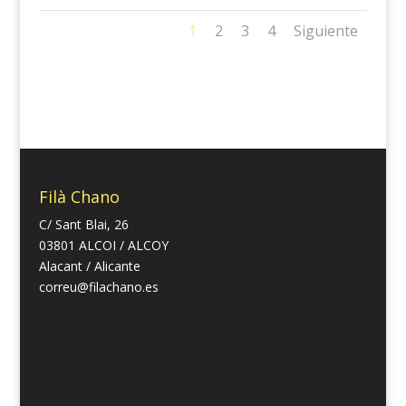
1
2
3
4
Siguiente
Filà Chano
C/ Sant Blai, 26
03801 ALCOI / ALCOY
Alacant / Alicante
correu@filachano.es