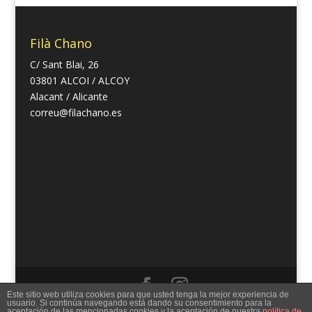
Filà Chano
C/ Sant Blai, 26
03801 ALCOI / ALCOY
Alacant / Alicante
correu@filachano.es
Este sitio web utiliza cookies para que usted tenga la mejor experiencia de
usuario. Si continúa navegando está dando su consentimiento para la
Creado por Filà Chano | Desarrollado por Jorge I. García y
aceptación de las mencionadas cookies y la aceptación de nuestra
política de