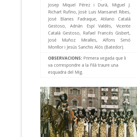
Josep Miquel Pérez i Durà, Miguel J.
Richart Rufino, José Luis Mansanet Ribes,
José Blanes Fadraque, Atilano Catalá
Gestoso, Adrián Espí Valdés, Vicente
Catalá Gestoso, Rafael Francés Gisbert,
José Muñoz Miralles, Alfons Simó
Monllor i Jesús Sanchis Alós (Batedor).
OBSERVACIONS:
Primera vegada que li
va correspondre a la Filà traure una
esquadra del Mig.