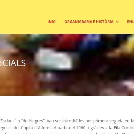
INICI
ORGANIGRAMA E HISTÒRIA
EN
ECIALS
claus” o “de Negres”, van ser introduïdes per primera vegada en la Fe
icis del Capità i l’Alferes. A partir del 1960, i gràcies a la Filà Co