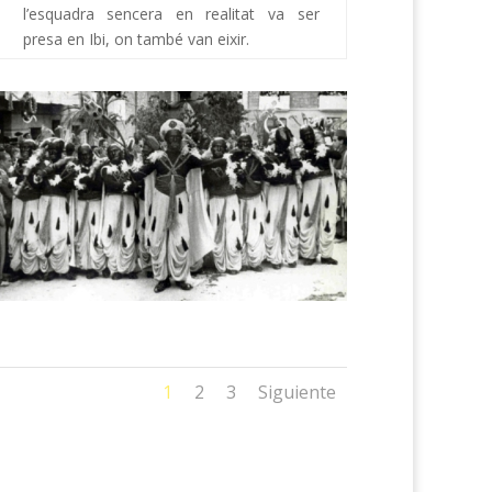
l’esquadra sencera en realitat va ser
presa en Ibi, on també van eixir.
1
2
3
Siguiente