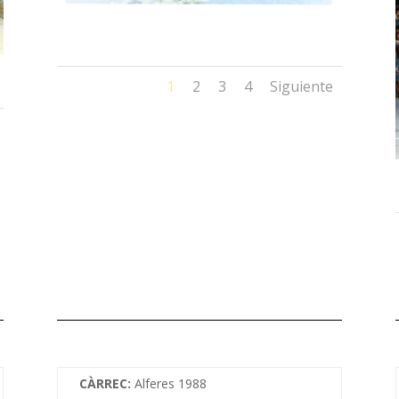
1
2
3
4
Siguiente
CÀRREC:
Alferes 1988