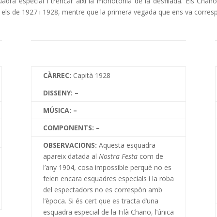
squadra especial i trencar així la monotonia de la desfilada. Els C
 els de 1927 i 1928, mentre que la primera vegada que ens va corresp
CÀRREC:
Capità 1928
DISSENY: –
MÚSICA: –
COMPONENTS: –
OBSERVACIONS:
Aquesta esquadra
apareix datada al
Nostra Festa
com de
l’any 1904, cosa impossible perquè no es
feien encara esquadres especials i la roba
del espectadors no es correspòn amb
l’època. Si és cert que es tracta d’una
esquadra especial de la Filà Chano, l’única