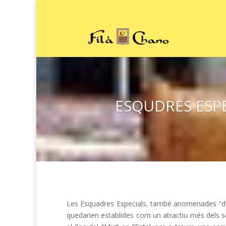
ESQUDRES ESP
Les Esquadres Especials, també anomenades “d’Es
quedarien establides com un atractiu més dels segu