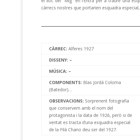
el lloc del “Mig” en l’Entrà per a traure una e
càrrecs nostres que portarien esquadra especial,
CÀRREC:
Alferes 1927
DISSENY: –
MÚSICA: –
COMPONENTS:
Blas Jordá Coloma
(Batedor)…
OBSERVACIONS:
Sorprenent fotografia
que conservem amb el nom del
protagonista i la data de 1926, però si de
veritat es tracta d’una esquadra especial
de la Filà Chano deu ser del 1927.