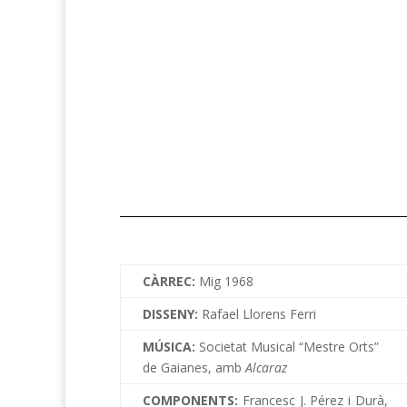
CÀRREC:
Mig 1968
DISSENY:
Rafael Llorens Ferri
MÚSICA:
Societat Musical “Mestre Orts”
de Gaianes, amb
Alcaraz
COMPONENTS:
Francesc J. Pérez i Durà,