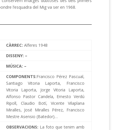
hano conservem imatges dubtoses des dels primers
ondre l’esquadra del Mig va ser en 1968.
CÀRREC:
Alferes 1948
DISSENY: –
MÚSICA: –
COMPONENTS:
Francisco Pérez Pascual,
Santiago Vitoria Laporta, Francisco
Vitoria Laporta, Jorge Vitoria Laporta,
Alfonso Pastor Candela, Ernesto Verdú
Ripoll, Claudio Botí, Vicente Vilaplana
Miralles, José Miralles Pérez, Francisco
Mestre Asensio (Batedor)…
OBSERVACIONS:
La foto que tenim amb