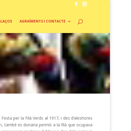
LLAÇOS
AGRAÏMENTS I CONTACTE
sta per la Filà Verds al 1917, i des d’aleshores
rdón, també es donaria permís a la filà que ocupava